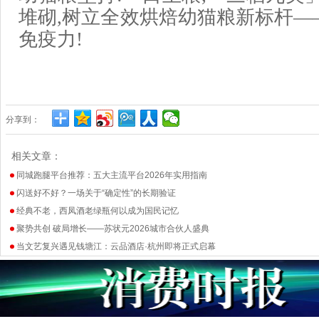
堆砌,树立全效烘焙幼猫粮新标杆—
免疫力!
分享到：
相关文章：
同城跑腿平台推荐：五大主流平台2026年实用指南
闪送好不好？一场关于“确定性”的长期验证
经典不老，西凤酒老绿瓶何以成为国民记忆
聚势共创 破局增长——苏状元2026城市合伙人盛典
当文艺复兴遇见钱塘江：云品酒店·杭州即将正式启幕