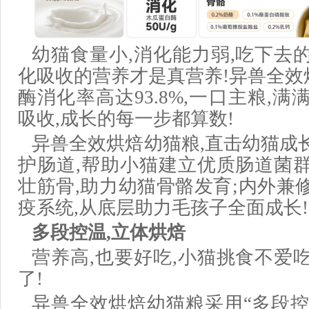
幼猫食量小,消化能力弱,吃下去
化吸收的营养才是真营养!异兽全效
酶消化率高达93.8%,一口主粮,满
吸收,成长的每一步都算数!
异兽全效烘焙幼猫粮,直击幼猫成
护肠道,帮助小猫建立优质肠道菌群
壮筋骨,助力幼猫骨骼发育;内外兼
疫系统,从底层助力毛孩子全面成长!
多段控温,立体烘焙
营养高,也要好吃,小猫挑食不爱
了!
异兽全效烘焙幼猫粮采用“多段控