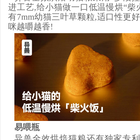
进工艺,给小猫做一口低温慢烘“柴火
有7mm幼猫三叶草颗粒,适口性更好
咪越嚼越香!
易喂瓶
异兽全效烘焙猫粮还有独家专利“