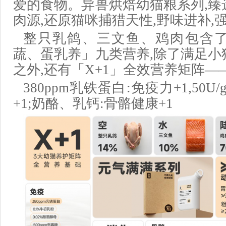
爱的食物。异兽烘焙幼猫粮系列,臻
肉源,还原猫咪捕猎天性,野味进补,
整只乳鸽、三文鱼、鸡肉包含
蔬、蛋乳养」九类营养,除了满足小
之外,还有「X+1」全效营养矩阵—
380ppm乳铁蛋白:免疫力+1,50
+1;奶酪、乳钙:骨骼健康+1