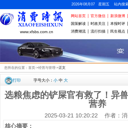
2026年08月07 星期五 站内搜
网站首页
官方微信
新浪微博
国策解读
时政关注
本报时评
消费潮流
流行扫描
民生视点
www.xfsbs.com.cn
您所在的位置：
首页
->
经营与管理
->
正文
打印
字号大小：
小
中
大
选粮焦虑的铲屎官有救了！异
营养
2025-03-21 10:20:22 作者
核心摘要：