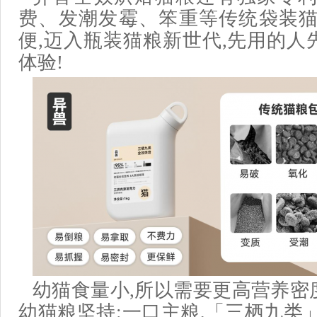
费、发潮发霉、笨重等传统袋装猫
便,迈入瓶装猫粮新世代,先用的人
体验!
幼猫食量小,所以需要更高营养密
幼猫粮坚持:一口主粮,「三栖九类