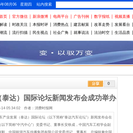
26年08月06 星期四 站内搜索
首页
官方微信
新浪微博
电商平台
广告刊例
数字报纸
视频直播
解读
时政关注
本报时评
消费热点
建言献策
改革走势
发展看台
潮流
流行扫描
民生视点
社会广角
就事说法
法治时空
生活品质
0
展（泰达）国际论坛新闻发布会成功举办
05-14 05:34:02 作者：消费时报网
国汽车产业发展（泰达）国际论坛（以下简称“泰达汽车论坛”）新闻发布会在
以下简称“中汽中心”）党委书记、董事长安铁成，中国汽车工程学会副
何毅，中国能源汽车传播集团有限公司党委书记、董事长、总编辑兼中国