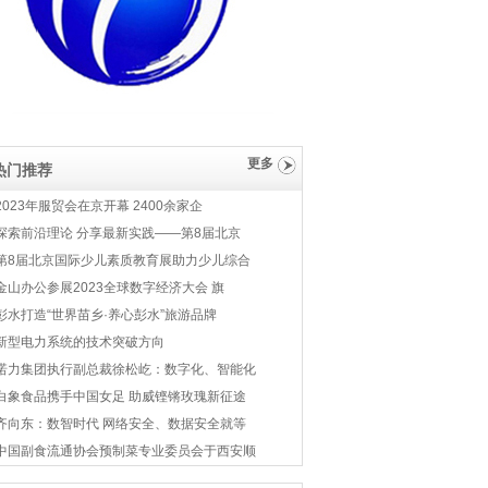
更多
热门推荐
2023年服贸会在京开幕 2400余家企
探索前沿理论 分享最新实践——第8届北京
第8届北京国际少儿素质教育展助力少儿综合
金山办公参展2023全球数字经济大会 旗
彭水打造“世界苗乡·养心彭水”旅游品牌
新型电力系统的技术突破方向
诺力集团执行副总裁徐松屹：数字化、智能化
白象食品携手中国女足 助威铿锵玫瑰新征途
齐向东：数智时代 网络安全、数据安全就等
中国副食流通协会预制菜专业委员会于西安顺