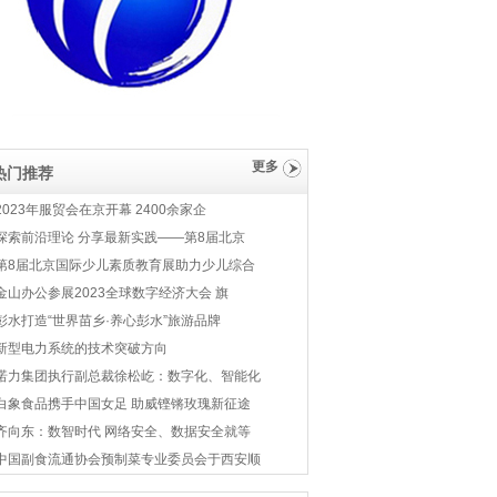
更多
热门推荐
2023年服贸会在京开幕 2400余家企
探索前沿理论 分享最新实践——第8届北京
第8届北京国际少儿素质教育展助力少儿综合
金山办公参展2023全球数字经济大会 旗
彭水打造“世界苗乡·养心彭水”旅游品牌
新型电力系统的技术突破方向
诺力集团执行副总裁徐松屹：数字化、智能化
白象食品携手中国女足 助威铿锵玫瑰新征途
齐向东：数智时代 网络安全、数据安全就等
中国副食流通协会预制菜专业委员会于西安顺