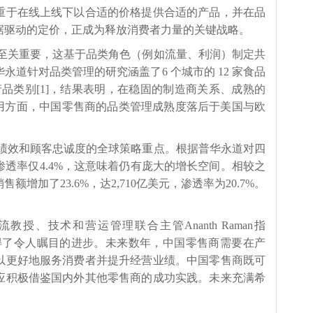
重于在线上线下以合适的价格提供合适的产品，并在品
据驱动的定价，正成为释放消费者力量的关键战略。
至关重要，这基于品类角色（例如流量、利润）制定共
道针对品类管理的研究涵盖了6 个城市的 12 家食品
个产品类别[1]，结果表明，在稳固的制造商关系、成熟的
运用方面，中国零售商的品类管理成熟度落后于美国与欧
绩效和顾客忠诚度的全球策略重点。根据普华永道对四
透率仅4.4%，这意味着仍有庞大的增长空间。相较之
增加了23.6%，达2,710亿美元，渗透率为20.7%。
。
教授、技术和营运管理联合主管Ananth Raman指
得了令人瞩目的进步。未来数年，中国零售商需要在产
以更好地服务消费者并提升经营业绩。中国零售商既可
应积极借鉴国内外其他零售商的成功实践。未来充满希