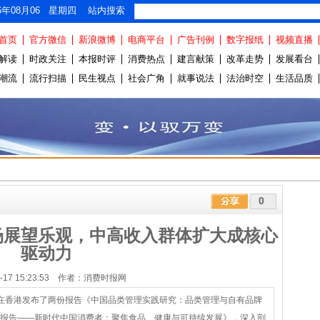
26年08月06 星期四 站内搜索
首页
官方微信
新浪微博
电商平台
广告刊例
数字报纸
视频直播
解读
时政关注
本报时评
消费热点
建言献策
改革走势
发展看台
潮流
流行扫描
民生视点
社会广角
就事说法
法治时空
生活品质
0
场展望乐观，中高收入群体扩大成核心
驱动力
12-17 15:23:53 作者：消费时报网
道今日在香港发布了两份报告《中国品类管理实践研究：品类管理与自有品牌
中国报告——新时代中国消费者：聚焦食品、健康与可持续发展》，深入剖