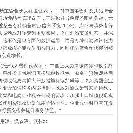
场主管合伙人徐世达表示：“对中国零售商及其品牌合
策略性品类管理资产，正是弥补成熟度差距的关键，尤
整合各种销售时点信息系统 (POS)、库存与消费者行
从被动应对转变为主动布局，全面洞悉市场动态，并深
。这不仅是单方面的数据运用，而是将综合洞察转化为
经济放缓亦能释放消费潜力，同时使品牌合作伙伴能够
创造增长。”
管合伙人曹倪葆表示：“中国正大力提振内需和吸引外
：境外投资者利润再投资税收抵免、海南自贸港即将启
的税收优惠与扩大开放措施持续加码等，均为跨国企业
企业应加强税务内部控制，以应对新政策带来的挑战，
收集和电商企业税务合规的要求；加强出口增值税退税
权使用费税收协议优惠的适用性。企业应适时审查其投
履行新义务并提升税务效益。”
、食用油、洗衣液、瓶装水