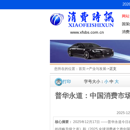
20
网站
国策
消费
www.xfsbs.com.cn
您所在的位置：
首页
->
产业与发展
->
正文
打印
字号大小：
小
中
大
普华永道：中国消费市
2025-
核心摘要：
2025年12月17日 ——普华永
的战略升级之道》和《2025 全球消费者之声