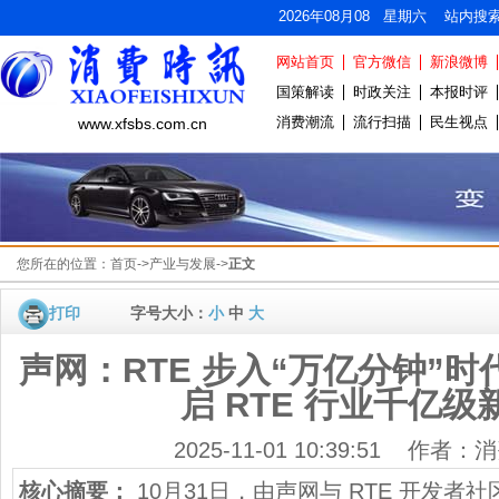
2026年08月08 星期六 站内搜
网站首页
官方微信
新浪微博
国策解读
时政关注
本报时评
消费潮流
流行扫描
民生视点
www.xfsbs.com.cn
您所在的位置：
首页
->
产业与发展
->
正文
打印
字号大小：
小
中
大
声网：RTE 步入“万亿分钟”时代
启 RTE 行业千亿级
2025-11-01 10:39:51 作者
核心摘要：
10月31日，由声网与 RTE 开发者社区