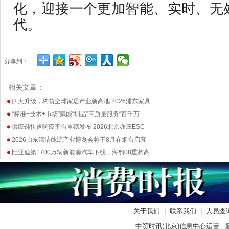
化，迎接一个更加智能、实时、无
代。
分享到：
相关文章：
四大升级，构筑全球家居产业新高地 2026浦东家具
“标准+技术+市场”赋能“圳品”高质量服务“百千万
供应链快速响应平台重磅发布 2026北京亦庄ESC
2026山东清洁能源产业博览会将于8月在烟台启幕
比亚迪第1700万辆新能源汽车下线，海豹08重构高
关于我们
|
联系我们
|
人员查
中贸时讯(北京)信息中心运营 新闻