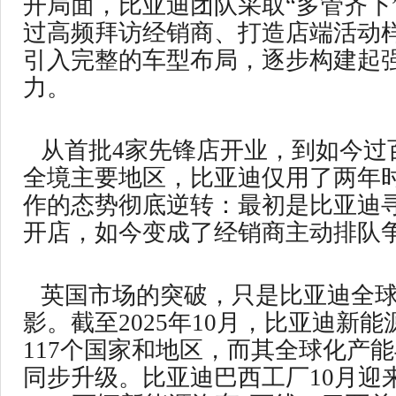
开局面，比亚迪团队采取“多管齐下
过高频拜访经销商、打造店端活动
引入完整的车型布局，逐步构建起
力。
从首批4家先锋店开业，到如今过
全境主要地区，比亚迪仅用了两年
作的态势彻底逆转：最初是比亚迪
开店，如今变成了经销商主动排队
英国市场的突破，只是比亚迪全
影。截至2025年10月，比亚迪新
117个国家和地区，而其全球化产
同步升级。比亚迪巴西工厂10月迎