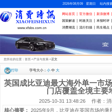
2026年08月09 星期日 站内搜
网站首页
官方微信
新浪微博
国策解读
时政关注
本报时评
消费潮流
流行扫描
民生视点
www.xfsbs.com.cn
您所在的位置：
首页
->
产业与发展
->
正文
打印
字号大小：
小
中
大
英国成比亚迪最大海外单一市
门店覆盖全境主要
2025-10-31 13:48:26 作者
核心摘要：
2025年9月，比亚迪在英国市场的乘用