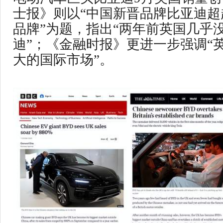
士报》则以“中国新晋品牌比亚迪超
品牌”为题，指出“两年前英国几乎
迪”；《金融时报》更进一步强调“
大的国际市场”。