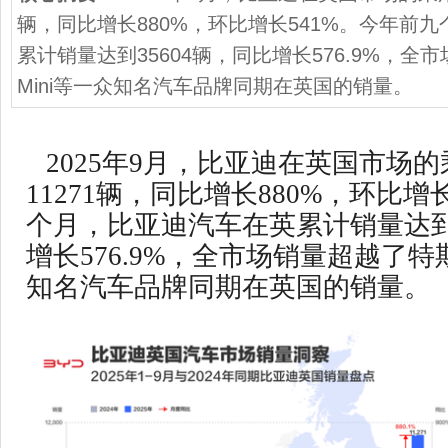
辆，同比增长880%，环比增长541%。今年前
累计销量达到35604辆，同比增长576.9%，
Mini等一众知名汽车品牌同期在英国的销量。
2025年9月，比亚迪在英国市场
11271辆，同比增长880%，环比增
个月，比亚迪汽车在英累计销量达到3
增长576.9%，全市场销量超越了特
知名汽车品牌同期在英国的销量。