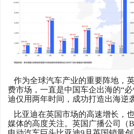
作为全球汽车产业的重要阵地，
费市场，一直是中国车企出海的“必
迪仅用两年时间，成功打造出海逆
比亚迪在英国市场的高速增长，
媒体的高度关注。英国广播公司（B
电动汽车巨头比亚迪9月英国销量创