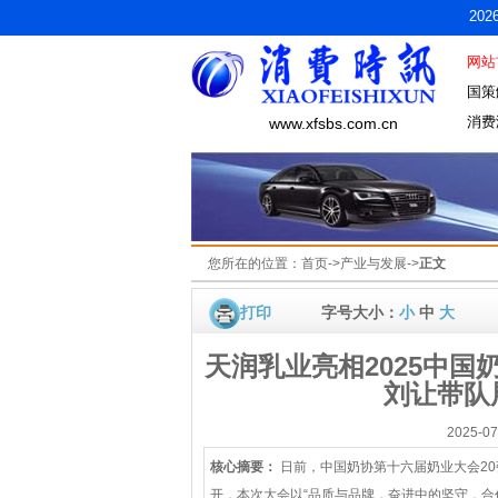
20
网站
国策
消费
www.xfsbs.com.cn
您所在的位置：
首页
->
产业与发展
->
正文
打印
字号大小：
小
中
大
天润乳业亮相2025中国
刘让带队
2025-
核心摘要：
日前，中国奶协第十六届奶业大会20
开，本次大会以“品质与品牌，奋进中的坚守，合