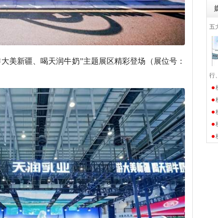
五
游大美新疆、喝天润牛奶”主题展区精彩登场（展位号：
行