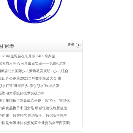
更多
热门推荐
2023年服贸会在京开幕 2400余家企
探索前沿理论 分享最新实践——第8届北京
第8届北京国际少儿素质教育展助力少儿综合
金山办公参展2023全球数字经济大会 旗
彭水打造“世界苗乡·养心彭水”旅游品牌
新型电力系统的技术突破方向
诺力集团执行副总裁徐松屹：数字化、智能化
白象食品携手中国女足 助威铿锵玫瑰新征途
齐向东：数智时代 网络安全、数据安全就等
中国副食流通协会预制菜专业委员会于西安顺