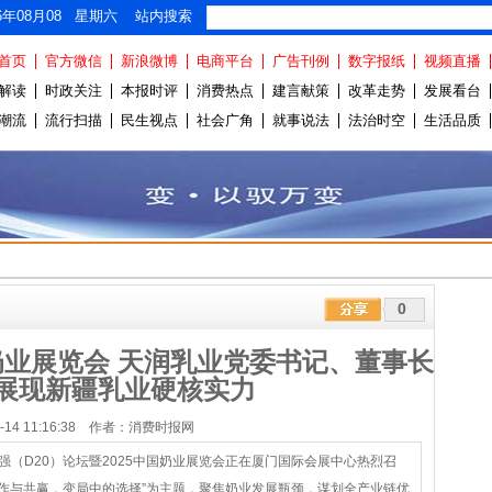
26年08月08 星期六 站内搜索
首页
官方微信
新浪微博
电商平台
广告刊例
数字报纸
视频直播
解读
时政关注
本报时评
消费热点
建言献策
改革走势
发展看台
潮流
流行扫描
民生视点
社会广角
就事说法
法治时空
生活品质
0
奶业展览会 天润乳业党委书记、董事长
展现新疆乳业硬核实力
07-14 11:16:38 作者：消费时报网
强（D20）论坛暨2025中国奶业展览会正在厦门国际会展中心热烈召
作与共赢，变局中的选择”为主题，聚焦奶业发展瓶颈，谋划全产业链优