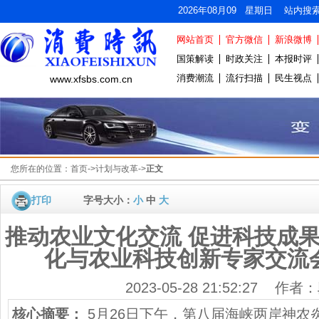
2026年08月09 星期日 站内搜
网站首页
官方微信
新浪微博
国策解读
时政关注
本报时评
消费潮流
流行扫描
民生视点
www.xfsbs.com.cn
您所在的位置：
首页
->
计划与改革
->
正文
打印
字号大小：
小
中
大
推动农业文化交流 促进科技成果
化与农业科技创新专家交流
2023-05-28 21:52:27 作
核心摘要：
5月26日下午，第八届海峡两岸神农