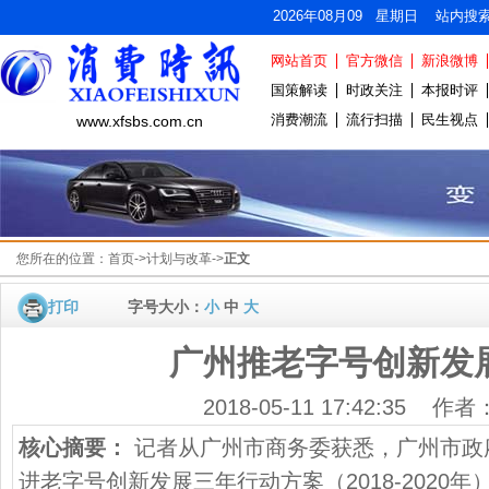
2026年08月09 星期日 站内搜
网站首页
官方微信
新浪微博
国策解读
时政关注
本报时评
消费潮流
流行扫描
民生视点
www.xfsbs.com.cn
您所在的位置：
首页
->
计划与改革
->
正文
打印
字号大小：
小
中
大
广州推老字号创新发
2018-05-11 17:42:35 作
核心摘要：
记者从广州市商务委获悉，广州市政
进老字号创新发展三年行动方案（2018-2020