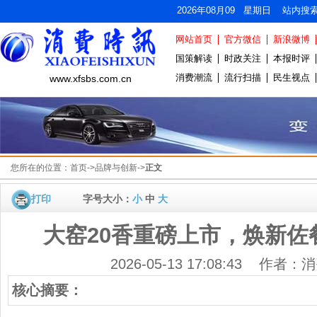
2026年08月09 星期日 站内搜
网站首页
官方微信
新浪微博
国策解读
时政关注
本报时评
消费潮流
流行扫描
民生视点
www.xfsbs.com.cn
您所在的位置：
首页
->
品牌与创新
->
正文
打印
字号大小：
小
中
大
大窑20香重磅上市，焕新佐
2026-05-13 17:08:43 作者
核心摘要：