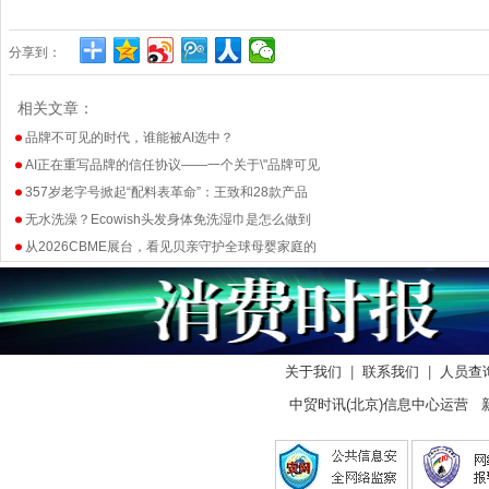
分享到：
相关文章：
品牌不可见的时代，谁能被AI选中？
AI正在重写品牌的信任协议——一个关于\"品牌可见
357岁老字号掀起“配料表革命”：王致和28款产品
无水洗澡？Ecowish头发身体免洗湿巾是怎么做到
从2026CBME展台，看见贝亲守护全球母婴家庭的
关于我们
|
联系我们
|
人员查
中贸时讯(北京)信息中心运营 新闻