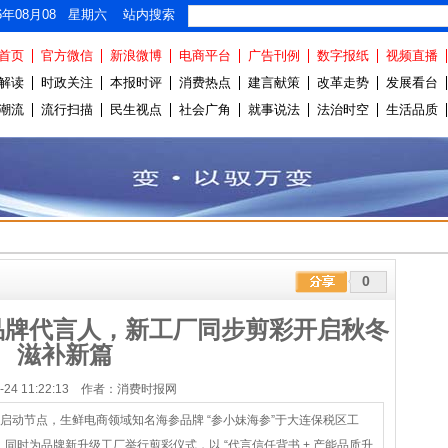
26年08月08 星期六 站内搜索
首页
官方微信
新浪微博
电商平台
广告刊例
数字报纸
视频直播
解读
时政关注
本报时评
消费热点
建言献策
改革走势
发展看台
潮流
流行扫描
民生视点
社会广角
就事说法
法治时空
生活品质
0
品牌代言人，新工厂同步剪彩开启秋冬
滋补新篇
10-24 11:22:13 作者：消费时报网
冬滋补季启动节点，生鲜电商领域知名海参品牌 “参小妹海参”于大连保税区工
同时为品牌新升级工厂举行剪彩仪式，以 “代言信任背书 + 产能品质升