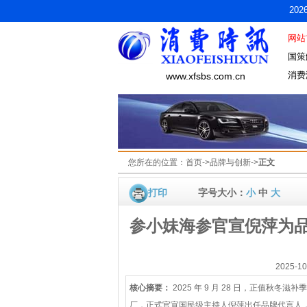
20
网站
国策
消费
www.xfsbs.com.cn
您所在的位置：
首页
->
品牌与创新
->
正文
打印
字号大小：
小
中
大
参小妹海参官宣倪萍为
2025-
核心摘要：
2025 年 9 月 28 日，正值秋
厂，正式官宣国民级主持人倪萍出任品牌代言人，