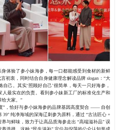
亲身体验了参小妹海参，每一口都能感受到食材的新鲜
言初衷，同时结合自身健康理念解读品牌 slogan：“大
略自己。其实‘照顾好自己’很简单，每天一只好海参，
家人最实在的负责。看到参小妹新工厂的标准化生产和
给大家。”
真态度”，恰好与参小妹海参的品牌基因高度契合 —— 自创
39° 纯净海域的深海辽刺参为原料，通过 “古法匠心 +
养与鲜味，致力于让高品质海参走出 “高端滋补品” 误
养选择，这种 “民生滋补” 定位与倪萍的公众认知形成