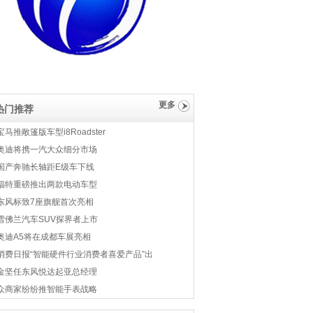
更多
热门推荐
宝马推敞篷版车型i8Roadster
奥迪将携一汽大众细分市场
国产奔驰长轴距E级车下线
福特重磅推出两款电动车型
东风标致7座旗舰首次亮相
雪佛兰汽车SUV探界者上市
奥迪A5将在成都车展亮相
消费日报“智能硬件行业消费者喜爱产品”出
金坚任东风悦达起亚总经理
众商家纷纷推智能手表战略