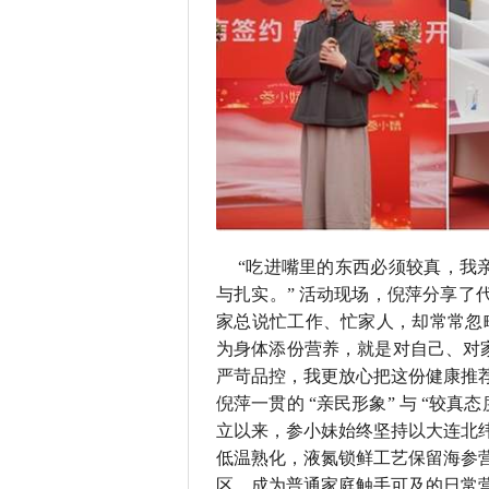
“吃进嘴里的东西必须较真，我
与扎实。” 活动现场，倪萍分享了代
家总说忙工作、忙家人，却常常忽
为身体添份营养，就是对自己、对
严苛品控，我更放心把这份健康推荐
倪萍一贯的 “亲民形象” 与 “较
立以来，参小妹始终坚持以大连北纬 
低温熟化，液氮锁鲜工艺保留海参营
区，成为普通家庭触手可及的日常营