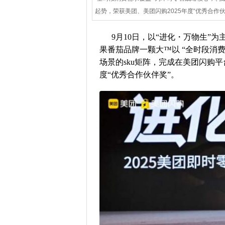
起势，荣获美团、美团闪购2025年度“优秀合作伙
9月10日，以“进化・万物生”
果番茄品牌一颗大™以 “全时段消
场景的sku矩阵，完成在美团闪购平
度“优秀合作伙伴奖”。