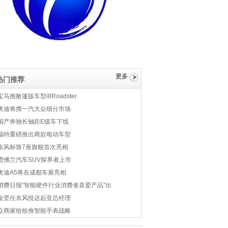
更多
热门推荐
宝马推敞篷版车型i8Roadster
奥迪将携一汽大众细分市场
国产奔驰长轴距E级车下线
福特重磅推出两款电动车型
东风标致7座旗舰首次亮相
雪佛兰汽车SUV探界者上市
奥迪A5将在成都车展亮相
消费日报“智能硬件行业消费者喜爱产品”出
金坚任东风悦达起亚总经理
众商家纷纷推智能手表战略