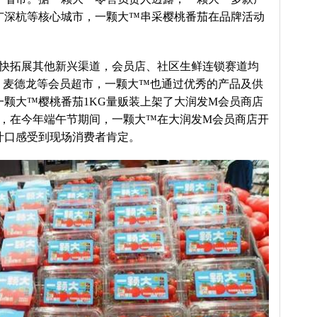
广深杭等核心城市，一颗大™串采樱桃番茄在品牌活动
快拓展其他新兴渠道，会员店、社区生鲜连锁赛道均
、麦德龙等会员超市，一颗大™也通过优秀的产品及供
颗大™樱桃番茄1KG量贩装上架了大润发M会员商店
店，在今年端午节期间，一颗大™在大润发M会员商店开
汁口感受到现场消费者肯定。