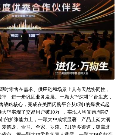
即时零售在需求、供应链和场景上具有天然协同性，
透率，进一步巩固业务发展。一颗大™深耕平台生态，
零售战略核心，完成在美团闪购平台从0到1的爆发式起
大™实现了交易用户破10万+，实现人均复购周期7
城市的扩张能力上，一颗大™成绩显著，产品上架大润
麦德龙、盒马、全家、罗森、711等多渠道，覆盖北
个省市。据一颗大™零售负责人透露，一颗大™多款产