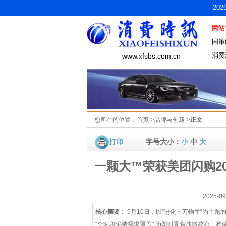
20
网站
国策
消费
www.xfsbs.com.cn
您所在的位置：
首页
->
品牌与创新
->
正文
打印
字号大小：
小
中
大
一颗大™荣获美团闪购2
2025-
核心摘要：
9月10日，以“进化・万物生”为主
“全时段消费需求覆盖” 为即时零售战略核心，构