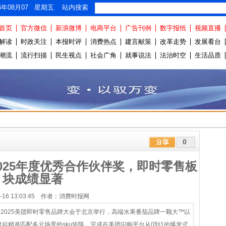
26年08月07 星期五 站内搜索
首页
官方微信
新浪微博
电商平台
广告刊例
数字报纸
视频直播
解读
时政关注
本报时评
消费热点
建言献策
改革走势
发展看台
潮流
流行扫描
民生视点
社会广角
就事说法
法治时空
生活品质
0
025年度优秀合作伙伴奖，即时零售板
块成绩显著
09-16 13:03:45 作者：消费时报网
题的2025美团即时零售品牌大会于北京举行，高端水果番茄品牌一颗大™以
建起精准匹配多元场景的sku矩阵，完成在美团闪购平台从0到1的爆发式