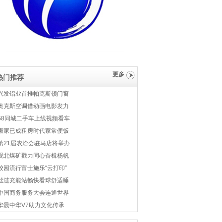
更多
热门推荐
兴发铝业首推帕克斯顿门窗
奥克斯空调借动画电影发力
58同城二手车上线视频看车
搬家已成租房时代家常便饭
第21届农洽会驻马店将举办
砚北煤矿戮力同心奋楫杨帆
校园流行富士施乐“云打印”
丝涟充能站畅快看球舒适睡
中国商务服务大会连通世界
华晨中华V7助力文化传承