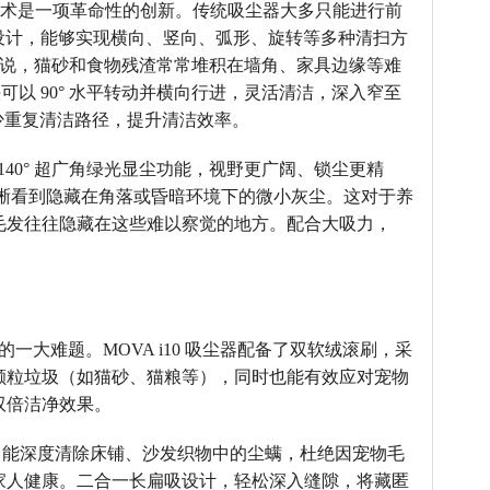
Glide 技术是一项革命性的创新。传统吸尘器大多只能进行前
万向轮设计，能够实现横向、竖向、弧形、旋转等多种清扫方
来说，猫砂和食物残渣常常堆积在墙角、家具边缘等难
吸头可以 90° 水平转动并横向行进，灵活清洁，深入窄至
，减少重复清洁路径，提升清洁效率。
眼 140° 超广角绿光显尘功能，视野更广阔、锁尘更精
清晰看到隐藏在角落或昏暗环境下的微小灰尘。这对于养
毛发往往隐藏在这些难以察觉的地方。配合大吸力，
。
一大难题。MOVA i10 吸尘器配备了双软绒滚刷，采
颗粒垃圾（如猫砂、猫粮等），同时也能有效应对宠物
双倍洁净效果。
刷，能深度清除床铺、沙发织物中的尘螨，杜绝因宠物毛
家人健康。二合一长扁吸设计，轻松深入缝隙，将藏匿