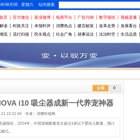
26年08月08 星期六 站内搜索
首页
官方微信
新浪微博
电商平台
广告刊例
数字报纸
视频直播
解读
时政关注
本报时评
消费热点
建言献策
改革走势
发展看台
潮流
流行扫描
民生视点
社会广角
就事说法
法治时空
生活品质
0
VA i10 吸尘器成新一代养宠神器
04-21 10:32:40 作者：消费时报网
盛报告，2024年，中国宠物数量首次超过4岁以下婴幼儿数量，预计
式破亿。