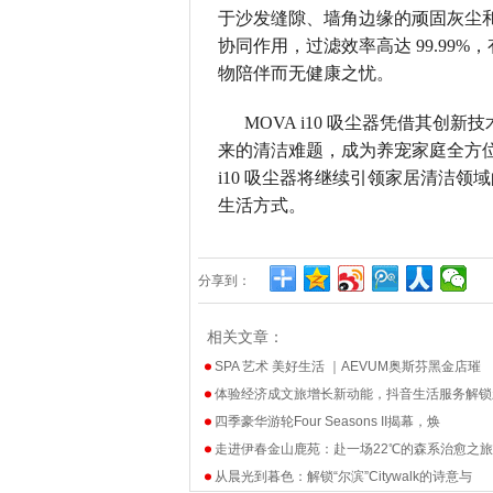
于沙发缝隙、墙角边缘的顽固灰尘和
协同作用，过滤效率高达 99.99
物陪伴而无健康之忧。
MOVA i10 吸尘器凭借其
来的清洁难题，成为养宠家庭全方位
i10 吸尘器将继续引领家居清洁
生活方式。
分享到：
相关文章：
SPA 艺术 美好生活 ｜AEVUM奥斯芬黑金店璀
体验经济成文旅增长新动能，抖音生活服务解锁
四季豪华游轮Four Seasons II揭幕，焕
走进伊春金山鹿苑：赴一场22℃的森系治愈之旅
从晨光到暮色：解锁“尔滨”Citywalk的诗意与