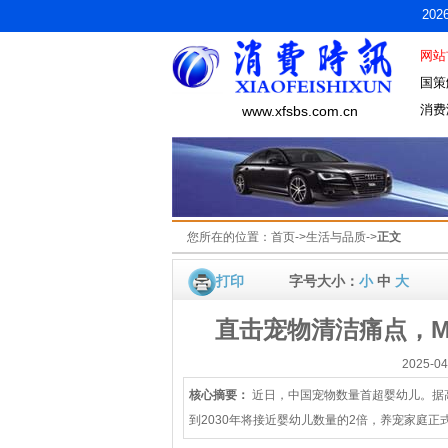
20
网站
国策
消费
www.xfsbs.com.cn
您所在的位置：
首页
->
生活与品质
->
正文
打印
字号大小：
小
中
大
直击宠物清洁痛点，MO
2025-
核心摘要：
近日，中国宠物数量首超婴幼儿。据高
到2030年将接近婴幼儿数量的2倍，养宠家庭正