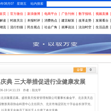
26年08月07 星期五 站内搜索
首页
官方微信
新浪微博
电商平台
广告刊例
数字报纸
视频直播
解读
时政关注
本报时评
消费热点
建言献策
改革走势
发展看台
潮流
流行扫描
民生视点
社会广角
就事说法
法治时空
生活品质
0
庆典 三大举措促进行业健康发展
-06-19 14:11:23 作者：段光平
在北京隆重启幕。盛世美天投资管理有限公司董事长秦金平、北京美天总
国整形美容协会科普中心主任田力、北京市海淀区红十字会会长张宇光、
，以及美天全体员工等近千人出席了本次庆典。