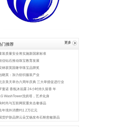
更多
热门推荐
童装质量安全将实施新国家标准
恒信钻石推动珠宝教育发展
安林获英国奢华珠宝品牌奖
包晓英：加力纺织服装产业
北京美天举办六周年庆典 三大举措促进行业
罗曼诺 香氛沐浴露 24小时持久留香 年
LG WashTower洗烘塔，艺术化身
快时尚与互联网双重夹击奢侈品
去年境外消费约1.2万亿元
国货护肤品牌云朵艾杨发布石斛愈敏新品