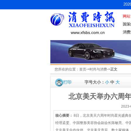
20
网站
国策
消费
www.xfsbs.com.cn
您所在的位置：
首页
->
时尚与消费
->
正文
打印
字号大小：
小
中
大
北京美天举办六周年
2023
核心摘要：
8日，北京美天六周年时尚星光盛典
经理孟雯、中国整形美容协会副会长陈敏亮、中
北京美天合作伙伴、北京美天贵宾、数十家媒体