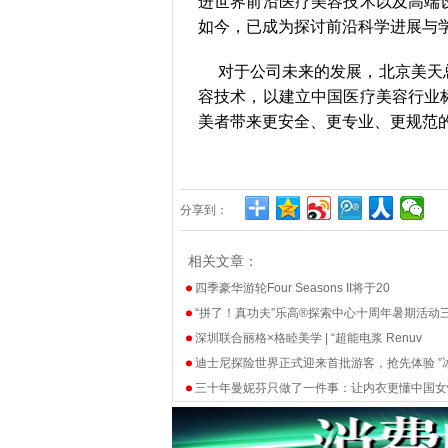
进世界前沿医疗美容技术以及高端
如今，已成为探讨前沿科学进展与
对于公司未来的发展，北京美天
容技术，以建立中国医疗美容行业
美者带来更安全、更专业、更规范
分享到：
相关文章：
四季豪华游轮Four Seasons II将于20
“拼了！真功夫”乐高®探索中心十周年暑期活动
深圳联合丽格×格睦美学 | “超能电浆 Renuv
迪士尼探险世界正式迎来首批游客，抢先体验 ”
三十年曼妮芬只做了一件事：让内衣更懂中国女