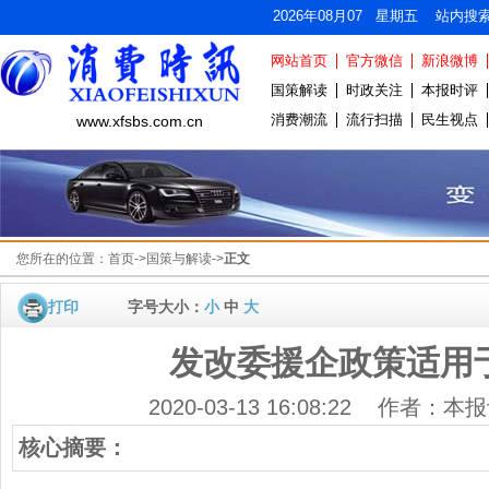
2026年08月07 星期五 站内搜
网站首页
官方微信
新浪微博
国策解读
时政关注
本报时评
消费潮流
流行扫描
民生视点
www.xfsbs.com.cn
您所在的位置：
首页
->
国策与解读
->
正文
打印
字号大小：
小
中
大
发改委援企政策适用
2020-03-13 16:08:22 作者
核心摘要：