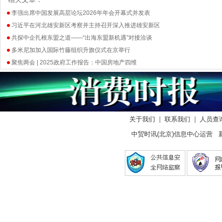
李强出席中国发展高层论坛2026年年会开幕式并发表
习近平在河北雄安新区考察并主持召开深入推进雄安新区
共探中企扎根东盟之道——“出海东盟新机遇”对接洽谈
多米尼加加入国际竹藤组织升旗仪式在京举行
聚焦两会 | 2025政府工作报告：中国房地产四维
关于我们
|
联系我们
|
人员查
中贸时讯(北京)信息中心运营 新闻