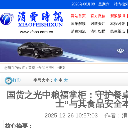
2026年08月08 星期六 站内搜
网站首页
官方微信
新浪微博
国策解读
时政关注
本报时评
消费潮流
流行扫描
民生视点
www.xfsbs.com.cn
您所在的位置：
首页
->
食品与养生
->
正文
打印
字号大小：
小
中
大
国货之光中粮福掌柜：守护餐桌
士”与其食品安全
2025-12-26 10:57:03 作者
核心摘要：