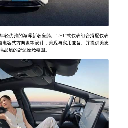
年轻优雅的海晖新奢座舱。
“2+1”式仪
表组合搭配仪表
辐电容式方向盘等设计，美观与实用兼备。并提供美态
更高品质的舒适座舱氛围。