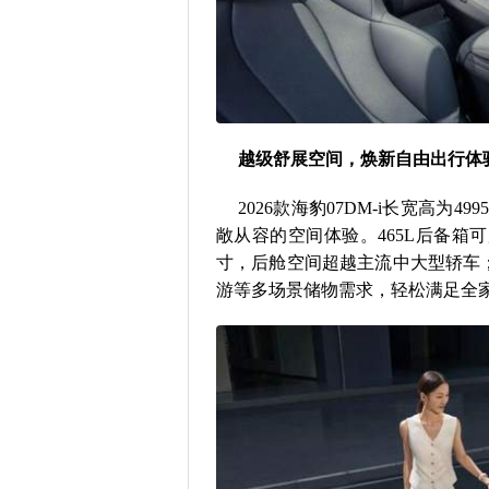
越级舒展空间，焕新自由出行体
2026款海豹07DM-i长宽高为4995
敞从容的空间体验。465L后备箱可放
寸，后舱空间超越主流中大型轿车
游等多场景储物需求，轻松满足全