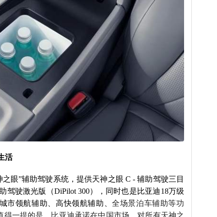
生活
“天神之眼”辅助驾驶系统，提供天神之眼 C - 辅助驾驶三目
- 辅助驾驶激光版（DiPilot 300），同时也是比亚迪18万级
持城市领航辅助、高快领航辅助、
全场景泊车辅助等功
值得一提的是，比亚迪承诺在中国市场，对所有天神之