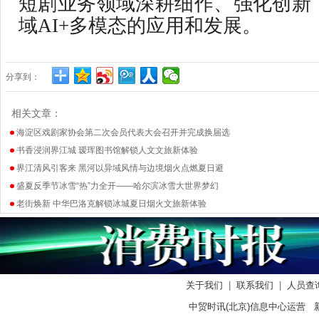
短剧业务领域深耕细作、强化创新
域AI+多模态的应用和发展。
分享到：
相关文章：
海淀区戏剧家协会第二次会员代表大会召开并完成换届选
书香浸润界江城 瑷珲图书馆解锁人文文旅新体验
界江清风引客来 黑河以异域风情与边境烟火点燃夏日避
盛夏反季节冰雪“热”力全开——哈尔滨冰雪大世界梦幻
老街焕新 中华巴洛克解锁冰城夏日烟火文旅新体验
关于我们
|
联系我们
|
人员查
中贸时讯(北京)信息中心运营 新闻