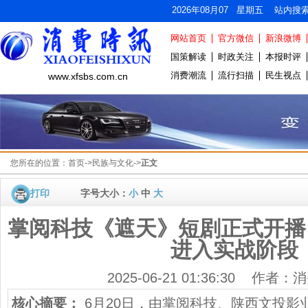
2026年08月07 星期五 站内搜
网站首页
官方微信
新浪微博
国策解读
时政关注
本报时评
消费潮流
流行扫描
民生视点
www.xfsbs.com.cn
您所在的位置：
首页
->
民族与文化
->
正文
打印
字号大小：
小
中
大
掌阅科技《遮天》短剧正式开播 
进入实战阶段
2025-06-21 01:36:30 作者
核心摘要：
6月20日，由掌阅科技、陕西文投影